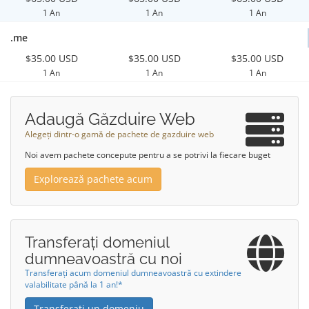
1 An
1 An
1 An
.me
$35.00 USD
$35.00 USD
$35.00 USD
1 An
1 An
1 An
Adaugă Găzduire Web
Alegeți dintr-o gamă de pachete de gazduire web
Noi avem pachete concepute pentru a se potrivi la fiecare buget
Explorează pachete acum
Transferați domeniul
dumneavoastră cu noi
Transferați acum domeniul dumneavoastră cu extindere
valabilitate până la 1 an!*
Transferați un domeniu