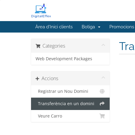
Àrea d'Inici clients
Botiga
Promocions
Tra
Categories
Web Development Packages
Accions
Registrar un Nou Domini
Transferència en un domini
Veure Carro