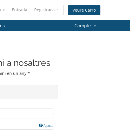
à
Entrada
Registrar-se
Veure Carro
'ns
Compte
i a nosaltres
mini en un any!*
Ajuda