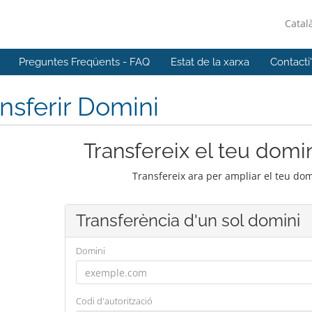
Catal
Preguntes Freqüents - FAQ
Estat de la xarxa
Contacti
nsferir Domini
Transfereix el teu domin
Transfereix ara per ampliar el teu do
Transferència d'un sol domini
Domini
Codi d'autorització