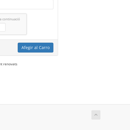
 a continuació
Afegir al Carro
nt renovats