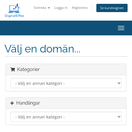
Svenska
Logga in
Registrera
Se kundvagnen
Växla
navig
Välj en domän...
Kategorier
Handlingar